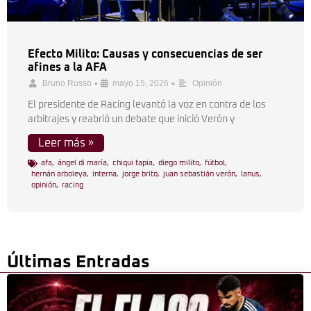
Efecto Milito: Causas y consecuencias de ser
afines a la AFA
•
•
Bruno Russo
mayo 15, 2026
Opinión
El presidente de Racing levantó la voz en contra de los
arbitrajes y reabrió un debate que inició Verón y
Leer más »
afa
,
ángel di maría
,
chiqui tapia
,
diego milito
,
fútbol
,
hernán arboleya
,
interna
,
jorge brito
,
juan sebastián verón
,
lanus
,
opinión
,
racing
Últimas Entradas