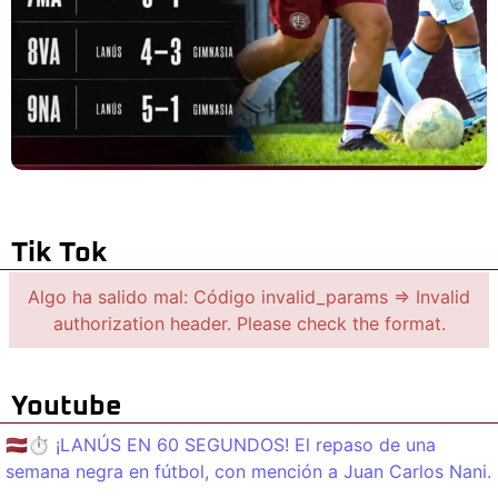
Tik Tok
Algo ha salido mal: Código invalid_params => Invalid
authorization header. Please check the format.
Youtube
🇱🇻⏱️ ¡LANÚS EN 60 SEGUNDOS! El repaso de una
semana negra en fútbol, con mención a Juan Carlos Nani.