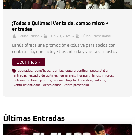
¡Todos a Quilmes! Venta del combo micro +
entradas
•
•
Bruno Russo
julio 29, 2025
Fútbol Profesional
Lanús ofrece una promoción exclusiva para socios con
cuota al día, que incluye traslado ida y vuelta sin costo al
Leer más »
abonados
,
beneficios
,
combo
,
copa argentina
,
cuota al día
,
entradas
,
estadio de quilmes
,
generales
,
huracán
,
lanus
,
micros
,
octavos de final
,
plateas
,
socios
,
tarjeta de crédito
,
valores
,
venta de entradas
,
venta online
,
venta presencial
Últimas Entradas