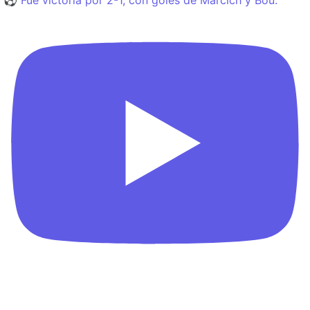
⚽️ Fue victoria por 2-1, con goles de Marcich y Bou.