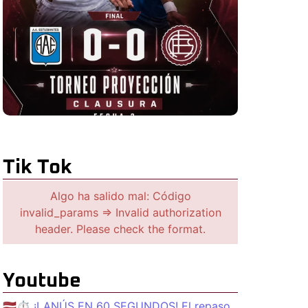
Tik Tok
Algo ha salido mal: Código
invalid_params => Invalid authorization
header. Please check the format.
Youtube
🇱🇻⏱️ ¡LANÚS EN 60 SEGUNDOS! El repaso