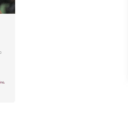
o
ino
,