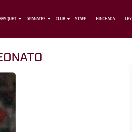
BÁSQUET
FÚTBOL
GRANATES
BÁSQUET
CLUB
GRANATES
STAFF
CLUB
HINCHADA
STAFF
LE
EONATO