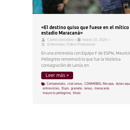
«El destino quiso que fuese en el mítico
estadio Maracaná»
•
•
Carlos González
marzo 10, 2026
Entrevistas
,
Fútbol Profesional
En una entrevista con Equipo F de ESPN, Maurici
Pellegrino rememoró lo que fue la histórica
consagración de Lanús en
Leer más »
Campeonato
,
club lanus
,
CONMEBOL Recopa
,
dylan aqu
entrevistas
,
Espn
,
granate
,
lanus
,
maracaná
,
mauricio pellegrino
,
título