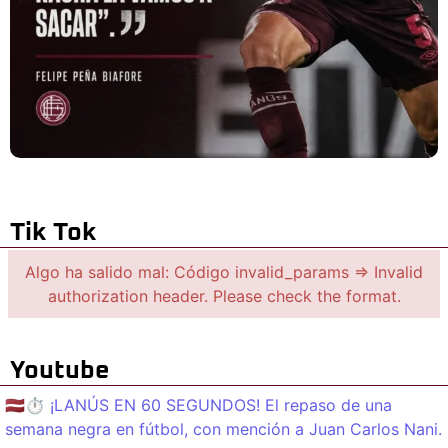
Tik Tok
Algo ha salido mal: Código invalid_params => Invalid
authorization header. Please check the format.
Youtube
🇱🇻⏱️ ¡LANÚS EN 60 SEGUNDOS! El repaso de una
semana negra en fútbol, con mención a Juan Carlos Nani.