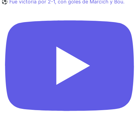
⚽️ Fue victoria por 2-1, con goles de Marcich y Bou.