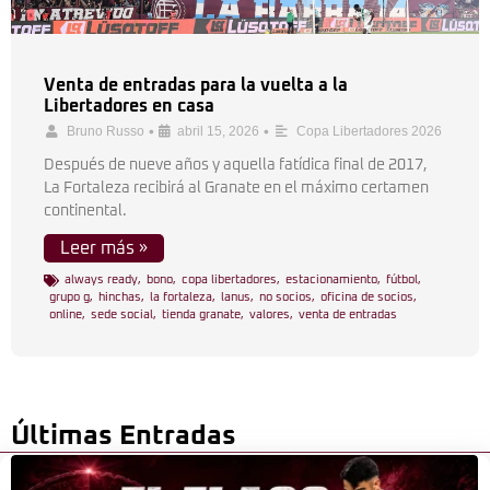
Venta de entradas para la vuelta a la
Libertadores en casa
•
•
Bruno Russo
abril 15, 2026
Copa Libertadores 2026
Después de nueve años y aquella fatídica final de 2017,
La Fortaleza recibirá al Granate en el máximo certamen
continental.
Leer más »
always ready
,
bono
,
copa libertadores
,
estacionamiento
,
fútbol
,
grupo g
,
hinchas
,
la fortaleza
,
lanus
,
no socios
,
oficina de socios
,
online
,
sede social
,
tienda granate
,
valores
,
venta de entradas
Últimas Entradas