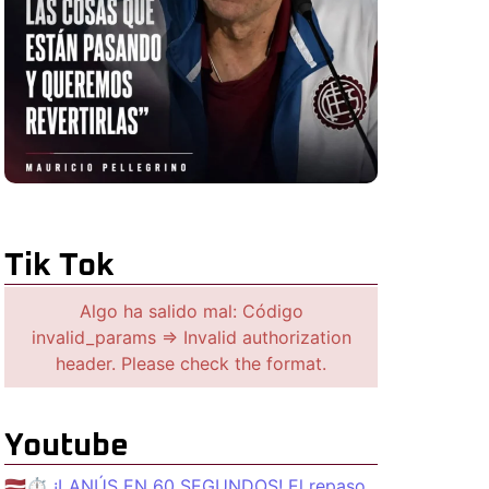
Tik Tok
Algo ha salido mal: Código
invalid_params => Invalid authorization
header. Please check the format.
Youtube
🇱🇻⏱️ ¡LANÚS EN 60 SEGUNDOS! El repaso