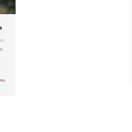
s
tas
e,
les
,