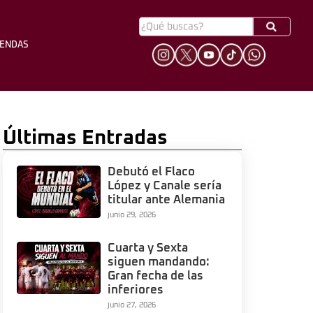
YENDAS
HINCHADA
LEYENDAS
Últimas Entradas
Debutó el Flaco
López y Canale sería
titular ante Alemania
junio 29, 2026
Cuarta y Sexta
siguen mandando:
Gran fecha de las
inferiores
junio 27, 2026