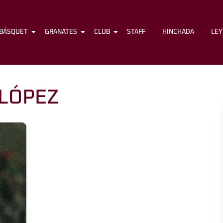
BÁSQUET
FÚTBOL
GRANATES
BÁSQUET
CLUB
GRANATES
STAFF
CLUB
HINCHADA
STAFF
LE
 LÓPEZ