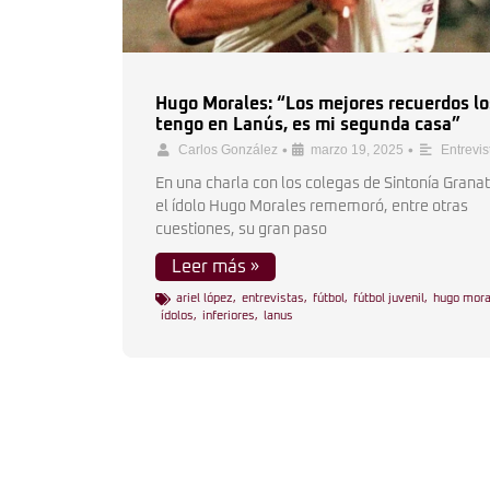
Hugo Morales: “Los mejores recuerdos lo
tengo en Lanús, es mi segunda casa”
•
•
Carlos González
marzo 19, 2025
Entrevis
En una charla con los colegas de Sintonía Granat
el ídolo Hugo Morales rememoró, entre otras
cuestiones, su gran paso
Leer más »
ariel lópez
,
entrevistas
,
fútbol
,
fútbol juvenil
,
hugo mora
ídolos
,
inferiores
,
lanus