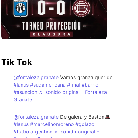
Tik Tok
@fortaleza.granate
Vamos granaa querido
#lanus
#sudamericana
#final
#barrio
#asuncion
♬ sonido original - Fortaleza
Granate
@fortaleza.granate
De galera y Bastón🎩
#lanus
#marcelinomoreno
#golazo
#futbolargentino
♬ sonido original -