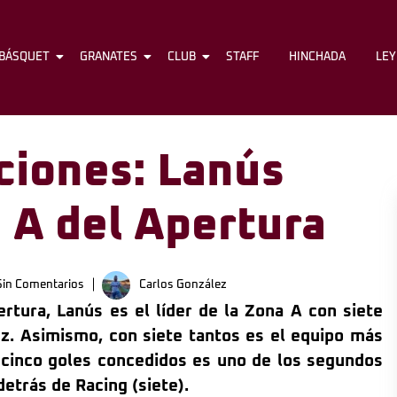
BÁSQUET
FÚTBOL
GRANATES
BÁSQUET
CLUB
GRANATES
STAFF
CLUB
HINCHADA
STAFF
LE
ciones: Lanús
a A del Apertura
in Comentarios
Carlos González
rtura, Lanús es el líder de la Zona A con siete
ez. Asimismo, con siete tantos es el equipo más
 cinco goles concedidos es uno de los segundos
detrás de Racing (siete).