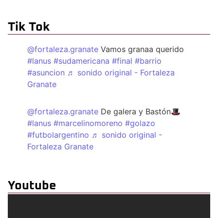
Tik Tok
@fortaleza.granate
Vamos granaa querido
#lanus
#sudamericana
#final
#barrio
#asuncion
♬ sonido original - Fortaleza
Granate
@fortaleza.granate
De galera y Bastón🎩
#lanus
#marcelinomoreno
#golazo
#futbolargentino
♬ sonido original -
Fortaleza Granate
Youtube