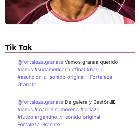
Tik Tok
@fortaleza.granate
Vamos granaa querido
#lanus
#sudamericana
#final
#barrio
#asuncion
♬ sonido original - Fortaleza
Granate
@fortaleza.granate
De galera y Bastón🎩
#lanus
#marcelinomoreno
#golazo
#futbolargentino
♬ sonido original -
Fortaleza Granate