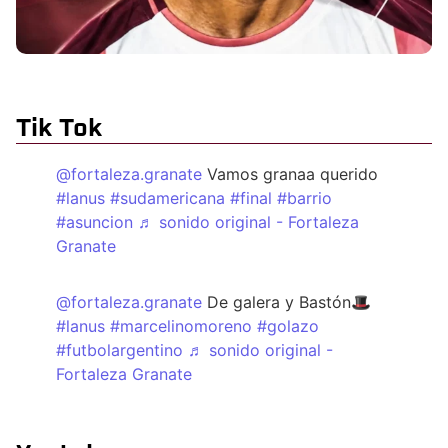
Tik Tok
@fortaleza.granate
Vamos granaa querido
#lanus
#sudamericana
#final
#barrio
#asuncion
♬ sonido original - Fortaleza
Granate
@fortaleza.granate
De galera y Bastón🎩
#lanus
#marcelinomoreno
#golazo
#futbolargentino
♬ sonido original -
Fortaleza Granate