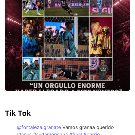
Tik Tok
@fortaleza.granate
Vamos granaa querido
#lanus
#sudamericana
#final
#barrio