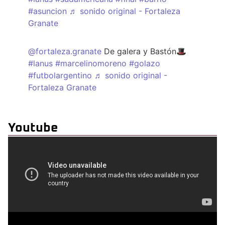
#asuncion
♬ sonido original - Fortaleza
Granate
@fortaleza.granate
De galera y Bastón🎩
#lanus
#marcelinomoreno
#golazo
#futbolargentino
♬ sonido original -
Fortaleza Granate
Youtube