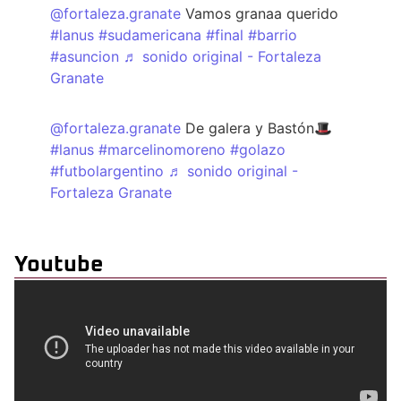
@fortaleza.granate
Vamos granaa querido
#lanus
#sudamericana
#final
#barrio
#asuncion
♬ sonido original - Fortaleza
Granate
@fortaleza.granate
De galera y Bastón🎩
#lanus
#marcelinomoreno
#golazo
#futbolargentino
♬ sonido original -
Fortaleza Granate
Youtube