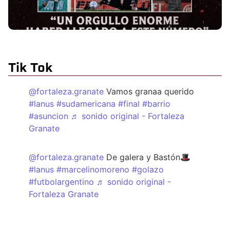
Tik Tok
@fortaleza.granate
Vamos granaa querido
#lanus
#sudamericana
#final
#barrio
#asuncion
♬ sonido original - Fortaleza
Granate
@fortaleza.granate
De galera y Bastón🎩
#lanus
#marcelinomoreno
#golazo
#futbolargentino
♬ sonido original -
Fortaleza Granate