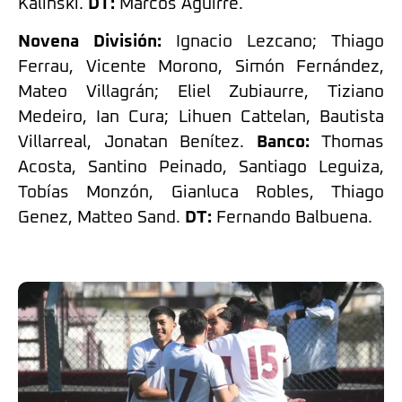
Kalinski.
DT:
Marcos Aguirre.
Novena División:
Ignacio Lezcano; Thiago
Ferrau, Vicente Morono, Simón Fernández,
Mateo Villagrán; Eliel Zubiaurre, Tiziano
Medeiro, Ian Cura; Lihuen Cattelan, Bautista
Villarreal, Jonatan Benítez.
Banco:
Thomas
Acosta, Santino Peinado, Santiago Leguiza,
Tobías Monzón, Gianluca Robles, Thiago
Genez, Matteo Sand.
DT:
Fernando Balbuena.