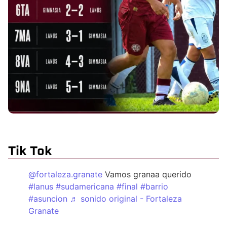
Tik Tok
@fortaleza.granate
Vamos granaa querido
#lanus
#sudamericana
#final
#barrio
#asuncion
♬ sonido original - Fortaleza
Granate