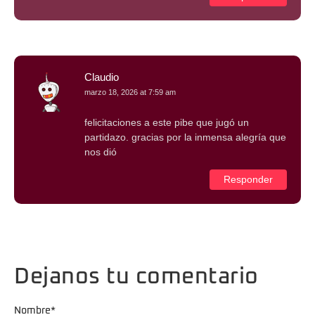
Claudio
marzo 18, 2026 at 7:59 am
felicitaciones a este pibe que jugó un
partidazo. gracias por la inmensa alegría que
nos dió
Responder
Dejanos tu comentario
Nombre
*