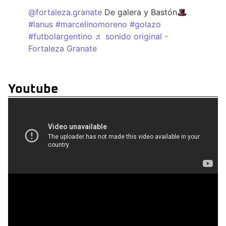
@fortaleza.granate
De galera y Bastón🎩
#lanus
#marcelinomoreno
#golazo
#futbolargentino
♬ sonido original -
Fortaleza Granate
Youtube