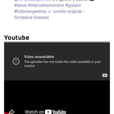
#lanus
#marcelinomoreno
#golazo
#futbolargentino
♬ sonido original -
Fortaleza Granate
Youtube