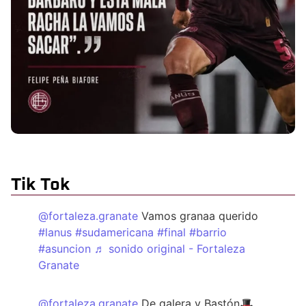
Tik Tok
@fortaleza.granate
Vamos granaa querido
#lanus
#sudamericana
#final
#barrio
#asuncion
♬ sonido original - Fortaleza
Granate
@fortaleza.granate
De galera y Bastón🎩