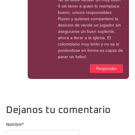
9 sin tener a quien lo reemplace,
bueno, unicos responsables
Russo y quienes compartiero la
desicion de vende un jugador sin
asegurarse un buen suplente,
ahora a llorar a la iglesia. El
colombiano muy lento y no se si
poniendose en forma es capaz de
parar un futbol.
Responder
Dejanos tu comentario
Nombre
*