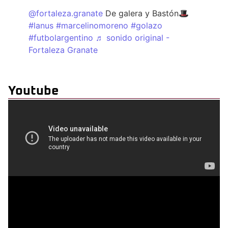
@fortaleza.granate
De galera y Bastón🎩
#lanus
#marcelinomoreno
#golazo
#futbolargentino
♬ sonido original -
Fortaleza Granate
Youtube