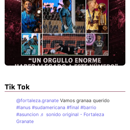
Tik Tok
@fortaleza.granate
Vamos granaa querido
#lanus
#sudamericana
#final
#barrio
#asuncion
♬ sonido original - Fortaleza
Granate