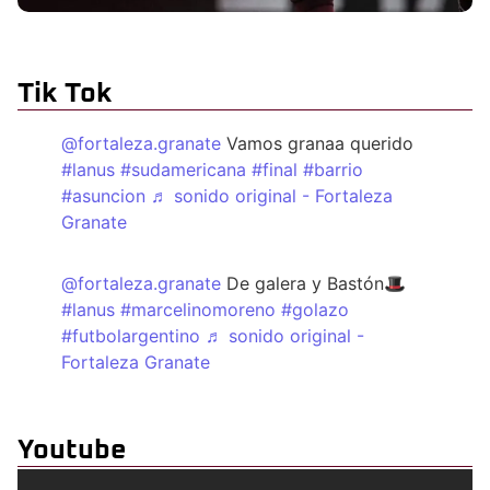
Tik Tok
@fortaleza.granate
Vamos granaa querido
#lanus
#sudamericana
#final
#barrio
#asuncion
♬ sonido original - Fortaleza
Granate
@fortaleza.granate
De galera y Bastón🎩
#lanus
#marcelinomoreno
#golazo
#futbolargentino
♬ sonido original -
Fortaleza Granate
Youtube