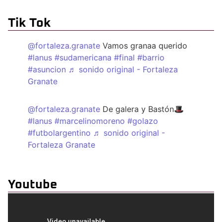
Tik Tok
@fortaleza.granate
Vamos granaa querido
#lanus
#sudamericana
#final
#barrio
#asuncion
♬ sonido original - Fortaleza
Granate
@fortaleza.granate
De galera y Bastón🎩
#lanus
#marcelinomoreno
#golazo
#futbolargentino
♬ sonido original -
Fortaleza Granate
Youtube