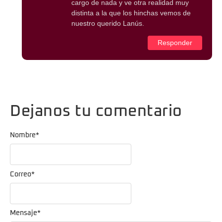
cargo de nada y ve otra realidad muy
distinta a la que los hinchas vemos de
nuestro querido Lanús.
Responder
Dejanos tu comentario
Nombre
*
Correo
*
Mensaje
*