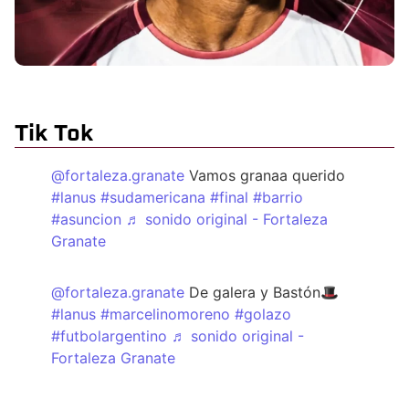
Tik Tok
@fortaleza.granate
Vamos granaa querido
#lanus
#sudamericana
#final
#barrio
#asuncion
♬ sonido original - Fortaleza
Granate
@fortaleza.granate
De galera y Bastón🎩
#lanus
#marcelinomoreno
#golazo
#futbolargentino
♬ sonido original -
Fortaleza Granate