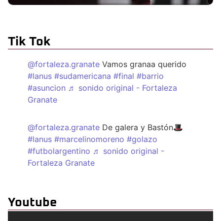
Tik Tok
@fortaleza.granate
Vamos granaa querido
#lanus
#sudamericana
#final
#barrio
#asuncion
♬ sonido original - Fortaleza
Granate
@fortaleza.granate
De galera y Bastón🎩
#lanus
#marcelinomoreno
#golazo
#futbolargentino
♬ sonido original -
Fortaleza Granate
Youtube