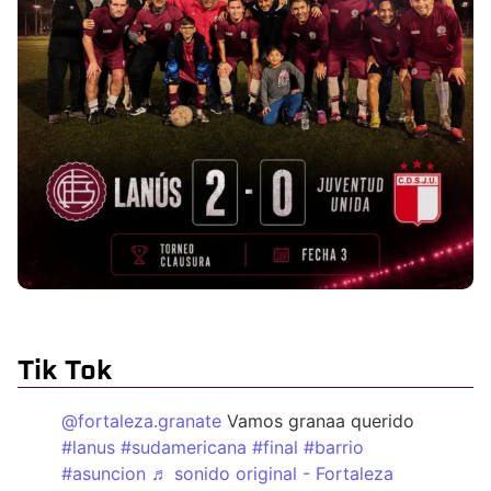
Tik Tok
@fortaleza.granate
Vamos granaa querido
#lanus
#sudamericana
#final
#barrio
#asuncion
♬ sonido original - Fortaleza