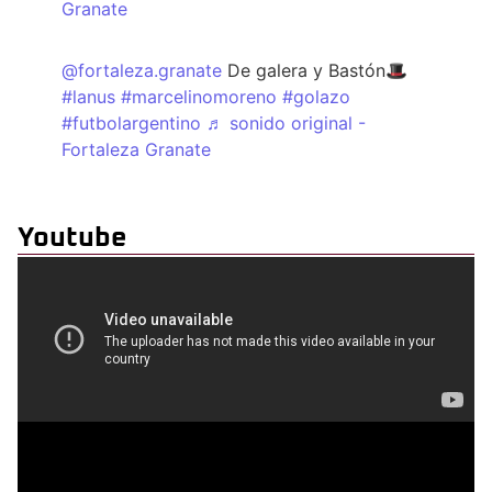
Granate
@fortaleza.granate
De galera y Bastón🎩
#lanus
#marcelinomoreno
#golazo
#futbolargentino
♬ sonido original -
Fortaleza Granate
Youtube