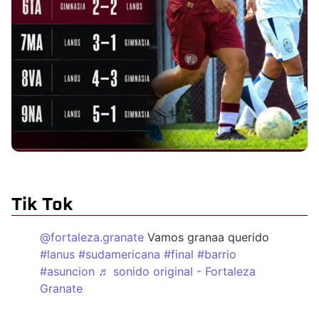
Tik Tok
@fortaleza.granate
Vamos granaa querido
#lanus
#sudamericana
#final
#barrio
#asuncion
♬ sonido original - Fortaleza
Granate