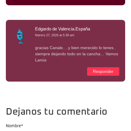
Edgardo de Valencia.España
febrero 27, 2026 at 5:39 am
gracias Canale….y bien merecido lo tenes..
siempre dejando todo en la cancha… Vamos
Lanús
Responder
Dejanos tu comentario
Nombre
*