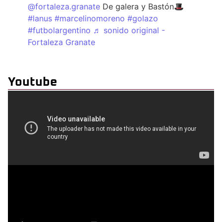
@fortaleza.granate
De galera y Bastón🎩
#lanus
#marcelinomoreno
#golazo
#futbolargentino
♬ sonido original -
Fortaleza Granate
Youtube