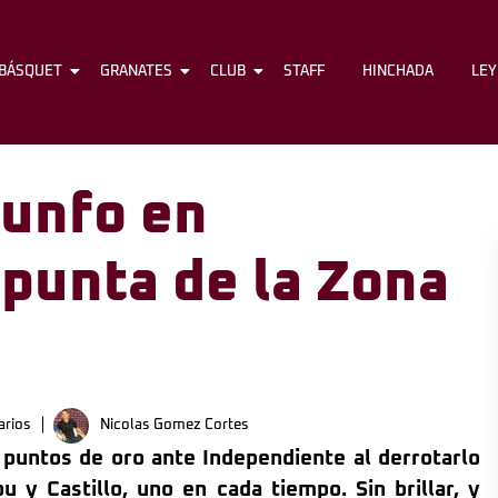
BÁSQUET
FÚTBOL
GRANATES
BÁSQUET
CLUB
GRANATES
STAFF
CLUB
HINCHADA
STAFF
LE
riunfo en
 punta de la Zona
rios
Nicolas Gomez Cortes
 puntos de oro ante Independiente al derrotarlo
u y Castillo, uno en cada tiempo. Sin brillar, y