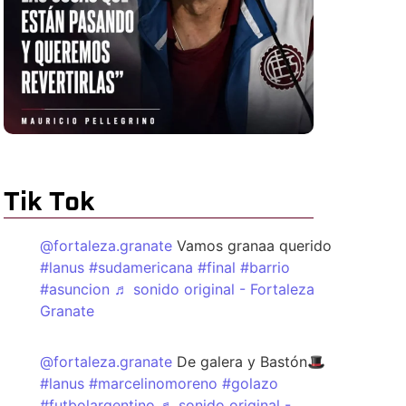
Tik Tok
@fortaleza.granate
Vamos granaa querido
#lanus
#sudamericana
#final
#barrio
#asuncion
♬ sonido original - Fortaleza
Granate
@fortaleza.granate
De galera y Bastón🎩
#lanus
#marcelinomoreno
#golazo
#futbolargentino
♬ sonido original -