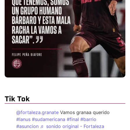
Tik Tok
@fortaleza.granate
Vamos granaa querido
#lanus
#sudamericana
#final
#barrio
#asuncion
♬ sonido original - Fortaleza