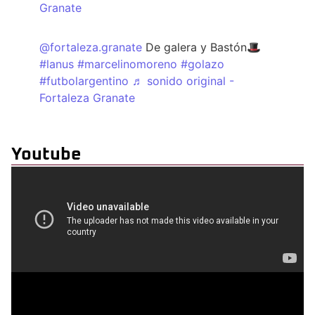
Granate
@fortaleza.granate
De galera y Bastón🎩
#lanus
#marcelinomoreno
#golazo
#futbolargentino
♬ sonido original -
Fortaleza Granate
Youtube