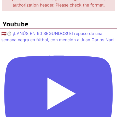
authorization header. Please check the format.
Youtube
🇱🇻⏱️ ¡LANÚS EN 60 SEGUNDOS! El repaso de una
semana negra en fútbol, con mención a Juan Carlos Nani.