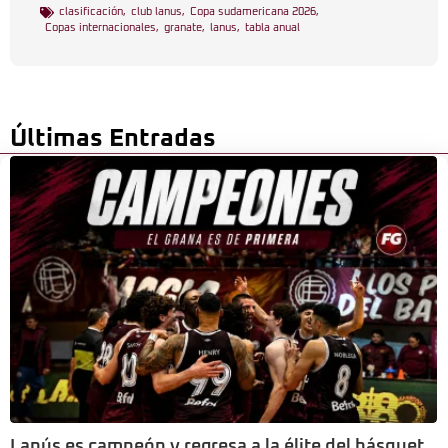
clasificación
,
club lanus
,
Copa sudamericana 2026
,
Copas internacionales
,
granate
,
lanus
,
tabla anual
Últimas Entradas
Lanús es campeón y regresa a la élite del básquet