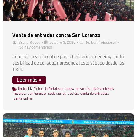
Venta de entradas contra San Lorenzo
•
•
•
Bruno Russo
octubre 3, 2025
Fútbol Profesional
No hay comentarios
Continúa la venta online para el público en general, con la
posibilidad de conseguir presencial este sábado desde las
17:00
Leer más »
fecha 11
,
fútbol
,
la fortaleza
,
lanus
,
no socios
,
platea chebel
,
reserva
,
san lorenzo
,
sede social
,
socios
,
venta de entradas
,
venta online