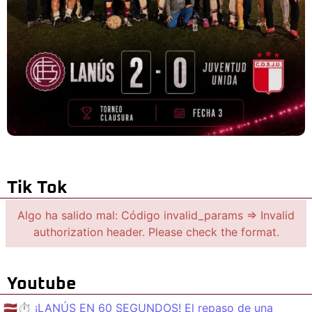
Tik Tok
Algo ha salido mal: Código invalid_params => Invalid
authorization header. Please check the format.
Youtube
🇱🇻⏱️ ¡LANÚS EN 60 SEGUNDOS! El repaso de una