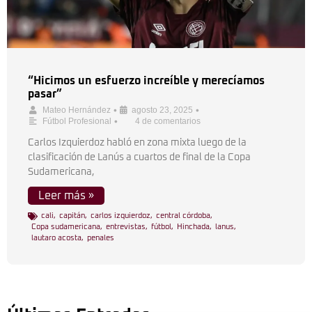
“Hicimos un esfuerzo increíble y merecíamos
pasar”
•
•
Mateo Hernández
agosto 23, 2025
•
Fútbol Profesional
4 de comentarios
Carlos Izquierdoz habló en zona mixta luego de la
clasificación de Lanús a cuartos de final de la Copa
Sudamericana,
Leer más »
cali
,
capitán
,
carlos izquierdoz
,
central córdoba
,
Copa sudamericana
,
entrevistas
,
fútbol
,
Hinchada
,
lanus
,
lautaro acosta
,
penales