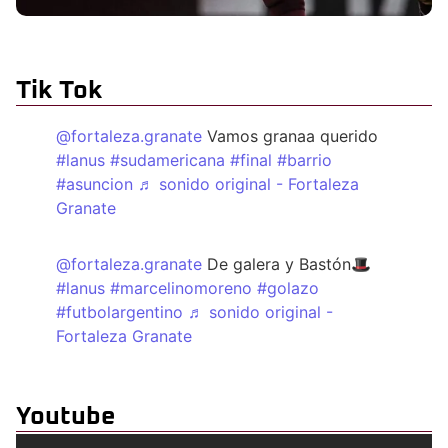
Tik Tok
@fortaleza.granate
Vamos granaa querido
#lanus
#sudamericana
#final
#barrio
#asuncion
♬ sonido original - Fortaleza
Granate
@fortaleza.granate
De galera y Bastón🎩
#lanus
#marcelinomoreno
#golazo
#futbolargentino
♬ sonido original -
Fortaleza Granate
Youtube