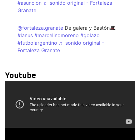
#asuncion
♬ sonido original - Fortaleza
Granate
@fortaleza.granate
De galera y Bastón🎩
#lanus
#marcelinomoreno
#golazo
#futbolargentino
♬ sonido original -
Fortaleza Granate
Youtube