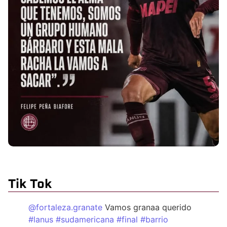
Tik Tok
@fortaleza.granate
Vamos granaa querido
#lanus
#sudamericana
#final
#barrio