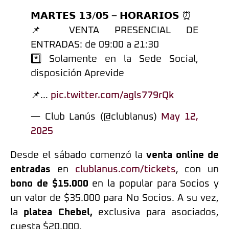
𝗠𝗔𝗥𝗧𝗘𝗦 𝟭𝟯/𝟬𝟱 – 𝗛𝗢𝗥𝗔𝗥𝗜𝗢𝗦 ⏰
📌 VENTA PRESENCIAL DE
ENTRADAS: de 09:00 a 21:30
*️⃣ Solamente en la Sede Social,
disposición Aprevide
📌…
pic.twitter.com/agls779rQk
— Club Lanús (@clublanus)
May 12,
2025
Desde el sábado comenzó la
venta online de
entradas
en
clublanus.com/tickets
, con un
bono de $15.000
en la popular para Socios y
un valor de $35.000 para No Socios. A su vez,
la
platea Chebel,
exclusiva para asociados,
cuesta $20.000.