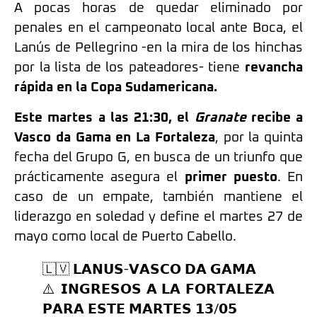
A pocas horas de quedar eliminado por
penales en el campeonato local ante Boca, el
Lanús de Pellegrino -en la mira de los hinchas
por la lista de los pateadores- tiene
revancha
rápida en la Copa Sudamericana.
Este martes a las 21:30, el
Granate
recibe a
Vasco da Gama en La Fortaleza
, por la quinta
fecha del Grupo G, en busca de un triunfo que
prácticamente asegura el
primer puesto
. En
caso de un empate, también mantiene el
liderazgo en soledad y define el martes 27 de
mayo como local de Puerto Cabello.
🇱🇻 𝗟𝗔𝗡𝗨𝗦-𝗩𝗔𝗦𝗖𝗢 𝗗𝗔 𝗚𝗔𝗠𝗔
⚠️ 𝗜𝗡𝗚𝗥𝗘𝗦𝗢𝗦 𝗔 𝗟𝗔 𝗙𝗢𝗥𝗧𝗔𝗟𝗘𝗭𝗔
𝗣𝗔𝗥𝗔 𝗘𝗦𝗧𝗘 𝗠𝗔𝗥𝗧𝗘𝗦 𝟭𝟯/𝟬𝟱