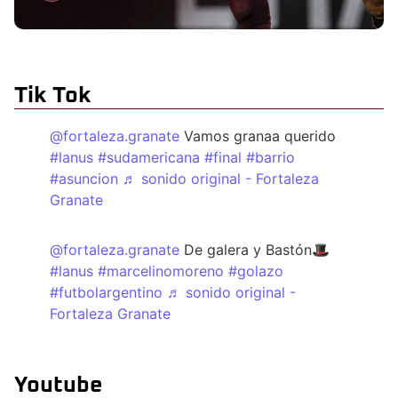
Tik Tok
@fortaleza.granate
Vamos granaa querido
#lanus
#sudamericana
#final
#barrio
#asuncion
♬ sonido original - Fortaleza
Granate
@fortaleza.granate
De galera y Bastón🎩
#lanus
#marcelinomoreno
#golazo
#futbolargentino
♬ sonido original -
Fortaleza Granate
Youtube