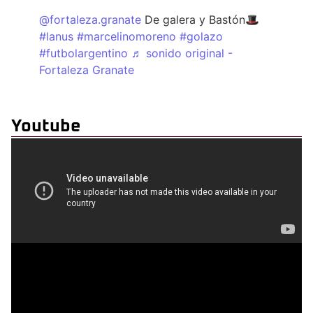
@fortaleza.granate
De galera y Bastón🎩
#lanus
#marcelinomoreno
#golazo
#futbolargentino
♬ sonido original -
Fortaleza Granate
Youtube