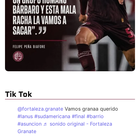
Tik Tok
@fortaleza.granate
Vamos granaa querido
#lanus
#sudamericana
#final
#barrio
#asuncion
♬ sonido original - Fortaleza
Granate