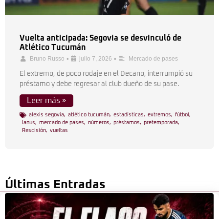
Vuelta anticipada: Segovia se desvinculó de
Atlético Tucumán
•
•
Bruno Russo
julio 7, 2026
Mercado de pases
El extremo, de poco rodaje en el Decano, interrumpió su
préstamo y debe regresar al club dueño de su pase.
Leer más »
alexis segovia
,
atlético tucumán
,
estadísticas
,
extremos
,
fútbol
,
lanus
,
mercado de pases
,
números
,
préstamos
,
pretemporada
,
Rescisión
,
vueltas
Últimas Entradas