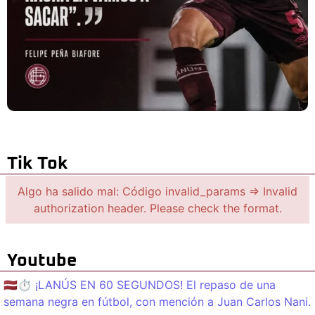
Tik Tok
Algo ha salido mal: Código invalid_params => Invalid
authorization header. Please check the format.
Youtube
🇱🇻⏱️ ¡LANÚS EN 60 SEGUNDOS! El repaso de una
semana negra en fútbol, con mención a Juan Carlos Nani.