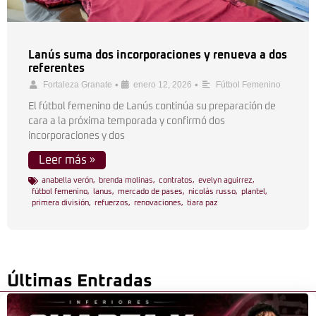
Lanús suma dos incorporaciones y renueva a dos
referentes
•
•
Fortaleza Granate
enero 12, 2026
Fútbol Femenino
El fútbol femenino de Lanús continúa su preparación de
cara a la próxima temporada y confirmó dos
incorporaciones y dos
Leer más »
anabella verón
,
brenda molinas
,
contratos
,
evelyn aguirrez
,
fútbol femenino
,
lanus
,
mercado de pases
,
nicolás russo
,
plantel
,
primera división
,
refuerzos
,
renovaciones
,
tiara paz
Últimas Entradas