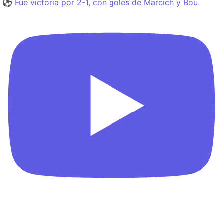
⚽️ Fue victoria por 2-1, con goles de Marcich y Bou.