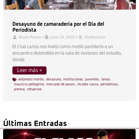
Desayuno de camaradería por el Día del
Periodista
•
•
Bruno Russo
junio 14, 2025
Institucional
El Club Lanús nos invitó como medio partidario a un
encuentro distendido en la sala de sesiones del estadio,
donde
Leer más »
alejandro marón
,
desayuno
,
institucional
,
juveniles
,
lanus
,
mauricio pellegrino
,
mercado de pases
,
nicolás russo
,
periodistas
,
prensa
,
refuerzos
Últimas Entradas