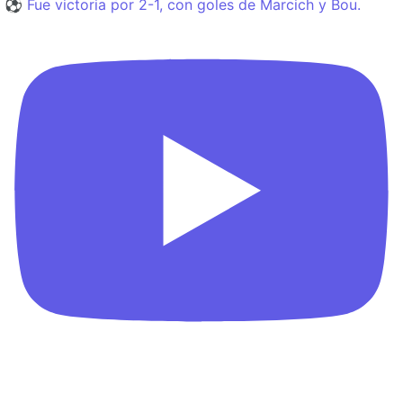
⚽️ Fue victoria por 2-1, con goles de Marcich y Bou.