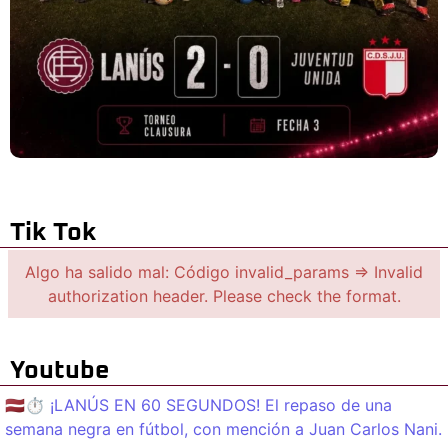
Tik Tok
Algo ha salido mal: Código invalid_params => Invalid
authorization header. Please check the format.
Youtube
🇱🇻⏱️ ¡LANÚS EN 60 SEGUNDOS! El repaso de una
semana negra en fútbol, con mención a Juan Carlos Nani.