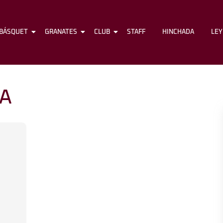
BÁSQUET
FÚTBOL
GRANATES
BÁSQUET
CLUB
GRANATES
STAFF
CLUB
HINCHADA
STAFF
LE
A