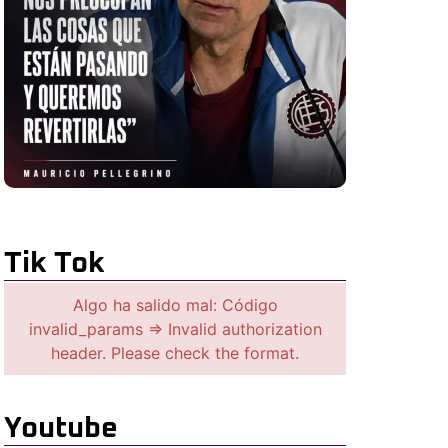
Tik Tok
Algo ha salido mal: Código
invalid_params => Invalid authorization
header. Please check the format.
Youtube