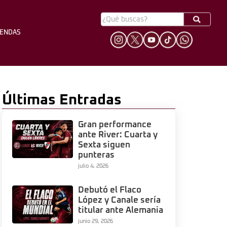
YENDAS
HINCHADA
LEYENDAS
Últimas Entradas
Gran performance
ante River: Cuarta y
Sexta siguen
punteras
julio 4, 2026
Debutó el Flaco
López y Canale sería
titular ante Alemania
junio 29, 2026