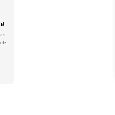
tal
onal
a de