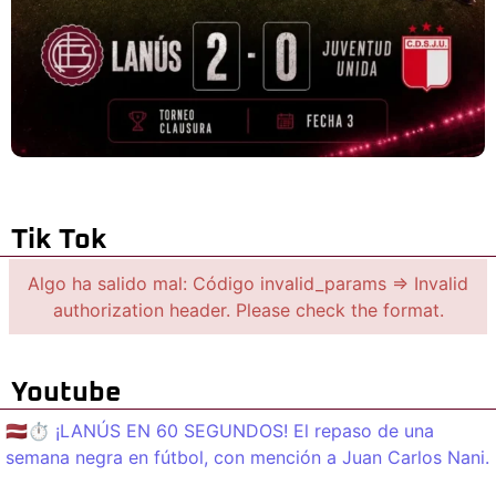
Tik Tok
Algo ha salido mal: Código invalid_params => Invalid
authorization header. Please check the format.
Youtube
🇱🇻⏱️ ¡LANÚS EN 60 SEGUNDOS! El repaso de una
semana negra en fútbol, con mención a Juan Carlos Nani.