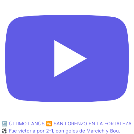
🔙 ÚLTIMO LANÚS 🆚 SAN LORENZO EN LA FORTALEZA
⚽️ Fue victoria por 2-1, con goles de Marcich y Bou.