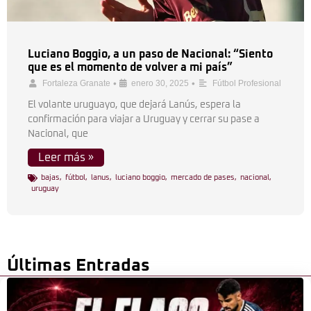
Luciano Boggio, a un paso de Nacional: “Siento
que es el momento de volver a mi país”
•
•
Fortaleza Granate
enero 30, 2025
Fútbol Profesional
El volante uruguayo, que dejará Lanús, espera la
confirmación para viajar a Uruguay y cerrar su pase a
Nacional, que
Leer más »
bajas
,
fútbol
,
lanus
,
luciano boggio
,
mercado de pases
,
nacional
,
uruguay
Últimas Entradas