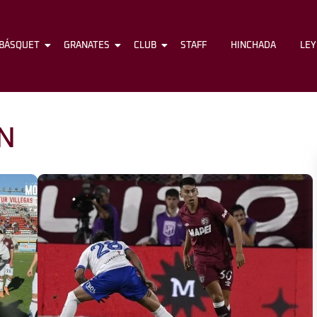
BÁSQUET
FÚTBOL
GRANATES
BÁSQUET
CLUB
GRANATES
STAFF
CLUB
HINCHADA
STAFF
LE
N