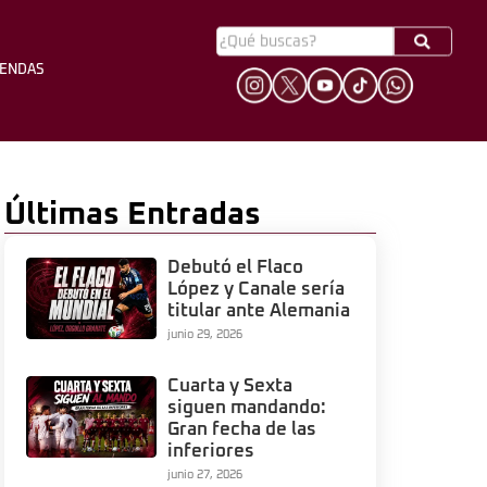
YENDAS
HINCHADA
LEYENDAS
Últimas Entradas
Debutó el Flaco
López y Canale sería
titular ante Alemania
junio 29, 2026
Cuarta y Sexta
siguen mandando:
Gran fecha de las
inferiores
junio 27, 2026