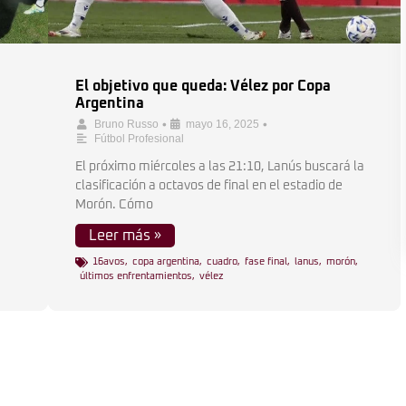
El objetivo que queda: Vélez por Copa
Argentina
•
•
Bruno Russo
mayo 16, 2025
Fútbol Profesional
El próximo miércoles a las 21:10, Lanús buscará la
clasificación a octavos de final en el estadio de
Morón. Cómo
Leer más »
16avos
,
copa argentina
,
cuadro
,
fase final
,
lanus
,
morón
,
últimos enfrentamientos
,
vélez