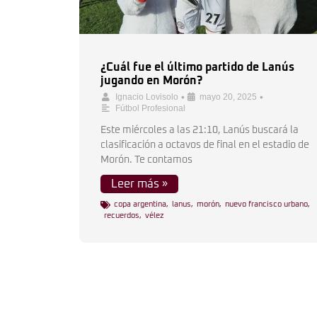
¿Cuál fue el último partido de Lanús
jugando en Morón?
•
•
Ignacio Lovisolo
mayo 20, 2025
Fútbol Profesional
Este miércoles a las 21:10, Lanús buscará la
clasificación a octavos de final en el estadio de
Morón. Te contamos
Leer más »
copa argentina
,
lanus
,
morón
,
nuevo francisco urbano
,
recuerdos
,
vélez