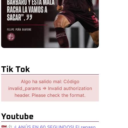
Tik Tok
Algo ha salido mal: Código
invalid_params => Invalid authorization
header. Please check the format.
Youtube
🇱🇻⏱️ ¡LANÚS EN 60 SEGUNDOS! El repaso