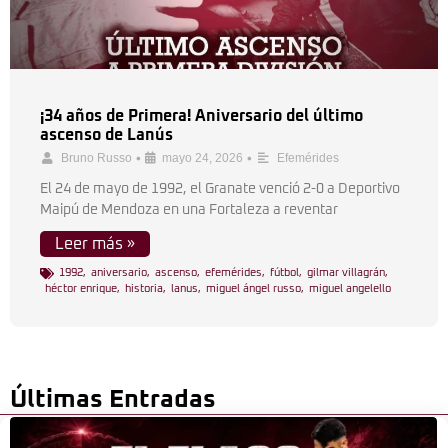
¡34 años de Primera! Aniversario del último
ascenso de Lanús
•
•
Bruno Russo
mayo 24, 2026
Efemérides
El 24 de mayo de 1992, el Granate venció 2-0 a Deportivo
Maipú de Mendoza en una Fortaleza a reventar
Leer más »
1992
,
aniversario
,
ascenso
,
efemérides
,
fútbol
,
gilmar villagrán
,
héctor enrique
,
historia
,
lanus
,
miguel ángel russo
,
miguel angelello
Últimas Entradas