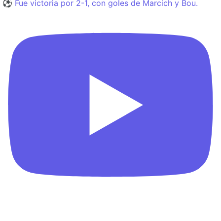
⚽️ Fue victoria por 2-1, con goles de Marcich y Bou.