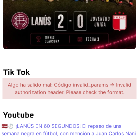
Tik Tok
Algo ha salido mal: Código invalid_params => Invalid
authorization header. Please check the format.
Youtube
🇱🇻⏱️ ¡LANÚS EN 60 SEGUNDOS! El repaso de una
semana negra en fútbol, con mención a Juan Carlos Nani.