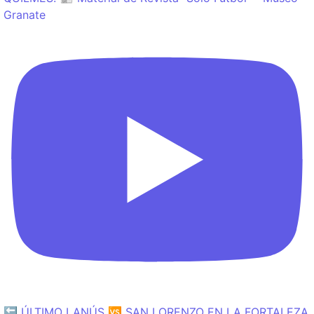
Granate
🔙 ÚLTIMO LANÚS 🆚 SAN LORENZO EN LA FORTALEZA