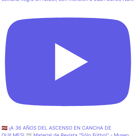
🇱🇻 ¡A 36 AÑOS DEL ASCENSO EN CANCHA DE
QUILMES! 📰 Material de Revista "Sólo Fútbol" - Museo