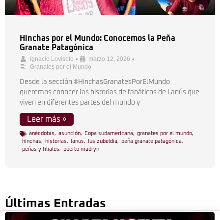
Hinchas por el Mundo: Conocemos la Peña
Granate Patagónica
•
•
Ignacio Lovisolo
marzo 12, 2026
Granates por el Mundo
Desde la sección #HinchasGranatesPorElMundo
queremos conocer las historias de fanáticos de Lanús que
viven en diferentes partes del mundo y
Leer más »
anécdotas
,
asunción
,
Copa sudamericana
,
granates por el mundo
,
hinchas
,
historias
,
lanus
,
lus zubeldia
,
peña granate patagónica
,
peñas y filiales
,
puerto madryn
Últimas Entradas