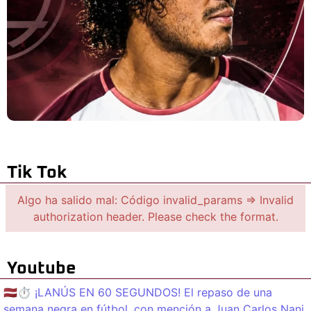
Tik Tok
Algo ha salido mal: Código invalid_params => Invalid
authorization header. Please check the format.
Youtube
🇱🇻⏱️ ¡LANÚS EN 60 SEGUNDOS! El repaso de una
semana negra en fútbol, con mención a Juan Carlos Nani.