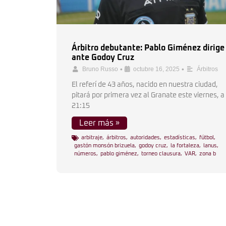
Árbitro debutante: Pablo Giménez dirige
ante Godoy Cruz
•
•
Bruno Russo
octubre 16, 2025
Árbitros
El referí de 43 años, nacido en nuestra ciudad,
pitará por primera vez al Granate este viernes, a
21:15
Leer más »
arbitraje
,
árbitros
,
autoridades
,
estadísticas
,
fútbol
,
gastón monsón brizuela
,
godoy cruz
,
la fortaleza
,
lanus
,
números
,
pablo giménez
,
torneo clausura
,
VAR
,
zona b