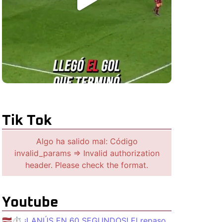
Tik Tok
Algo ha salido mal: Código
invalid_params => Invalid authorization
header. Please check the format.
Youtube
🇱🇻⏱️ ¡LANÚS EN 60 SEGUNDOS! El repaso