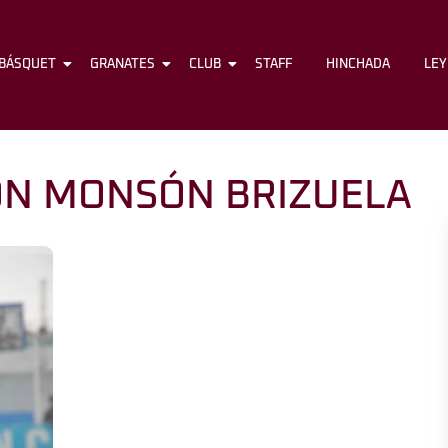
BÁSQUET
FÚTBOL
GRANATES
BÁSQUET
CLUB
GRANATES
STAFF
CLUB
HINCHADA
STAFF
LE
N MONSÓN BRIZUELA