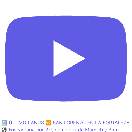
🔙 ÚLTIMO LANÚS 🆚 SAN LORENZO EN LA FORTALEZA
⚽️ Fue victoria por 2-1, con goles de Marcich y Bou.