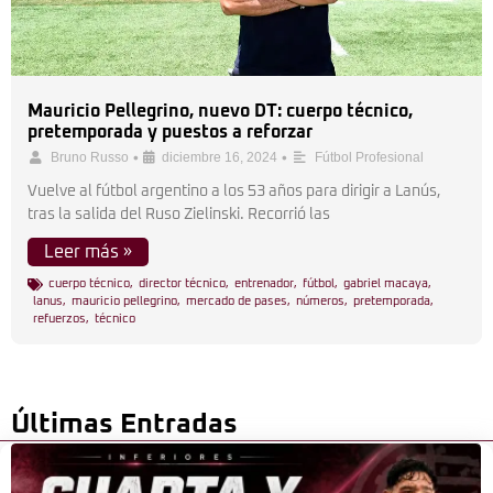
Mauricio Pellegrino, nuevo DT: cuerpo técnico,
pretemporada y puestos a reforzar
•
•
Bruno Russo
diciembre 16, 2024
Fútbol Profesional
Vuelve al fútbol argentino a los 53 años para dirigir a Lanús,
tras la salida del Ruso Zielinski. Recorrió las
Leer más »
cuerpo técnico
,
director técnico
,
entrenador
,
fútbol
,
gabriel macaya
,
lanus
,
mauricio pellegrino
,
mercado de pases
,
números
,
pretemporada
,
refuerzos
,
técnico
Últimas Entradas