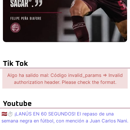
Tik Tok
Algo ha salido mal: Código invalid_params => Invalid
authorization header. Please check the format.
Youtube
🇱🇻⏱️ ¡LANÚS EN 60 SEGUNDOS! El repaso de una
semana negra en fútbol, con mención a Juan Carlos Nani.