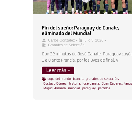
Fin del sueño: Paraguay de Canale,
eliminado del Mundial
•
•
Carlos González
julio 5, 2026
Granates de Selección
Con 32 minutos de José Canale, Paraguay cayó 
1 a 0 ante Francia, por los 8vos de final, y
Leer más »
copa del mundo
,
francia
,
granates de selección
,
Gustavo Gómez
,
historia
,
josé canale
,
Juan Cáceres
,
lanu
Miguel Almirón
,
mundial
,
paraguay
,
partidos