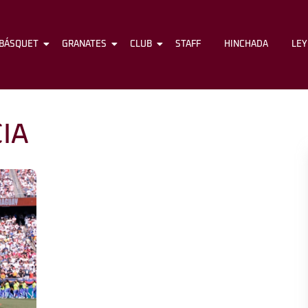
BÁSQUET
FÚTBOL
GRANATES
BÁSQUET
CLUB
GRANATES
STAFF
CLUB
HINCHADA
STAFF
LE
IA