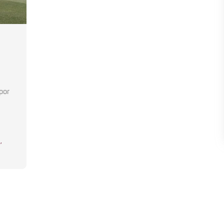
por
s
,