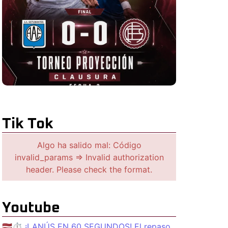
Tik Tok
Algo ha salido mal: Código
invalid_params => Invalid authorization
header. Please check the format.
Youtube
🇱🇻⏱️ ¡LANÚS EN 60 SEGUNDOS! El repaso