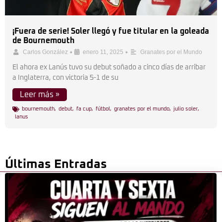
¡Fuera de serie! Soler llegó y fue titular en la goleada
de Bournemouth
•
•
Carlos González
enero 11, 2025
Granates por el Mundo
El ahora ex Lanús tuvo su debut soñado a cinco días de arribar
a Inglaterra, con victoria 5-1 de su
Leer más »
bournemouth
,
debut
,
fa cup
,
fútbol
,
granates por el mundo
,
julio soler
,
lanus
Últimas Entradas