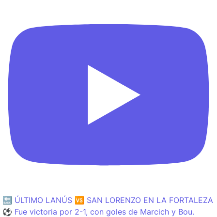
🔙 ÚLTIMO LANÚS 🆚 SAN LORENZO EN LA FORTALEZA
⚽️ Fue victoria por 2-1, con goles de Marcich y Bou.