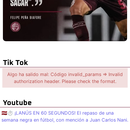
Tik Tok
Algo ha salido mal: Código invalid_params => Invalid
authorization header. Please check the format.
Youtube
🇱🇻⏱️ ¡LANÚS EN 60 SEGUNDOS! El repaso de una
semana negra en fútbol, con mención a Juan Carlos Nani.