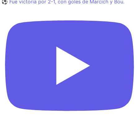
⚽️ Fue victoria por 2-1, con goles de Marcich y Bou.