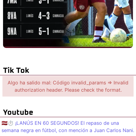
Tik Tok
Algo ha salido mal: Código invalid_params => Invalid
authorization header. Please check the format.
Youtube
🇱🇻⏱️ ¡LANÚS EN 60 SEGUNDOS! El repaso de una
semana negra en fútbol, con mención a Juan Carlos Nani.