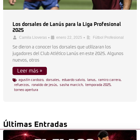
Los dorsales de Lanús para la Liga Profesional
2025
•
•
Camila Lloveras
enero 22, 2025
Fútbol Profesional
Se dieron a conocer los dorsales que utilizaran los
jugadores del Club Atlético Lanús en este 2025. Algunos
nuevos, otros
Leer más »
agustín cardozo
,
dorsales
,
eduardo salvio
,
lanus
,
ramiro carrera
,
refuerzos
,
ronaldo de jesús
,
sasha marcich
,
temporada 2025
,
torneo apertura
Últimas Entradas