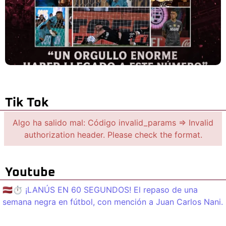
Tik Tok
Algo ha salido mal: Código invalid_params => Invalid
authorization header. Please check the format.
Youtube
🇱🇻⏱️ ¡LANÚS EN 60 SEGUNDOS! El repaso de una
semana negra en fútbol, con mención a Juan Carlos Nani.