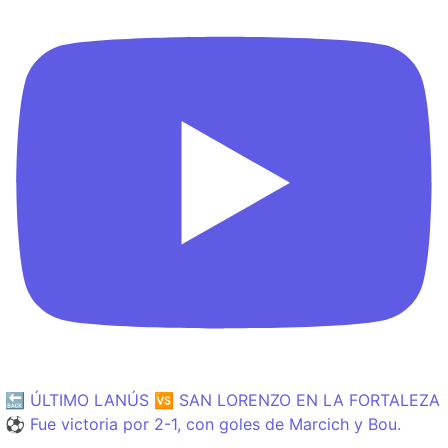
🔙 ÚLTIMO LANÚS 🆚 SAN LORENZO EN LA FORTALEZA
⚽️ Fue victoria por 2-1, con goles de Marcich y Bou.