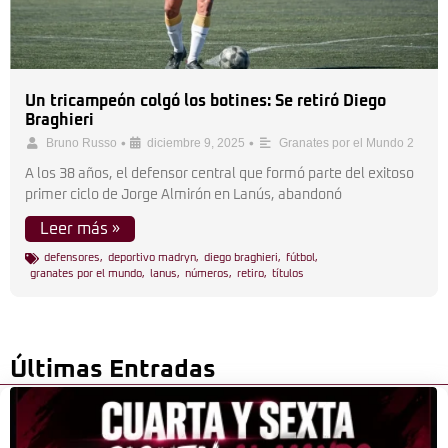
Un tricampeón colgó los botines: Se retiró Diego
Braghieri
•
•
Bruno Russo
diciembre 9, 2025
Granates por el Mundo 2
A los 38 años, el defensor central que formó parte del exitoso
primer ciclo de Jorge Almirón en Lanús, abandonó
Leer más »
defensores
,
deportivo madryn
,
diego braghieri
,
fútbol
,
granates por el mundo
,
lanus
,
números
,
retiro
,
títulos
Últimas Entradas