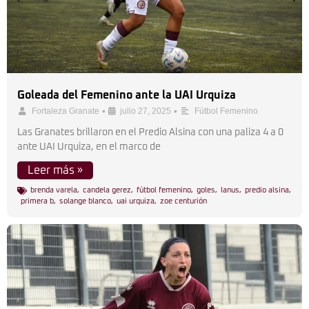
Goleada del Femenino ante la UAI Urquiza
•
•
Fortaleza Granate
julio 27, 2025
Fútbol Femenino
Las Granates brillaron en el Predio Alsina con una paliza 4 a 0
ante UAI Urquiza, en el marco de
Leer más »
brenda varela
,
candela gerez
,
fútbol femenino
,
goles
,
lanus
,
predio alsina
,
primera b
,
solange blanco
,
uai urquiza
,
zoe centurión