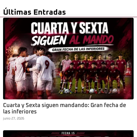
Últimas Entradas
Cuarta y Sexta siguen mandando: Gran fecha de
las inferiores
junio 27, 2026