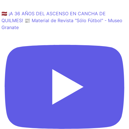
🇱🇻 ¡A 36 AÑOS DEL ASCENSO EN CANCHA DE
QUILMES! 📰 Material de Revista "Sólo Fútbol" - Museo
Granate