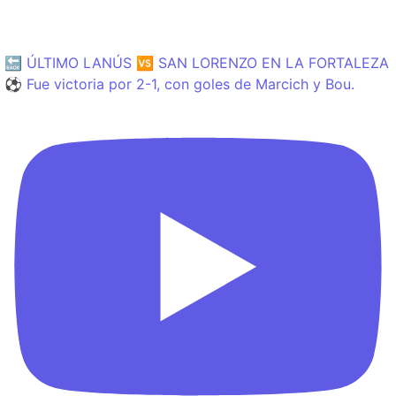
🔙 ÚLTIMO LANÚS 🆚 SAN LORENZO EN LA FORTALEZA
⚽️ Fue victoria por 2-1, con goles de Marcich y Bou.