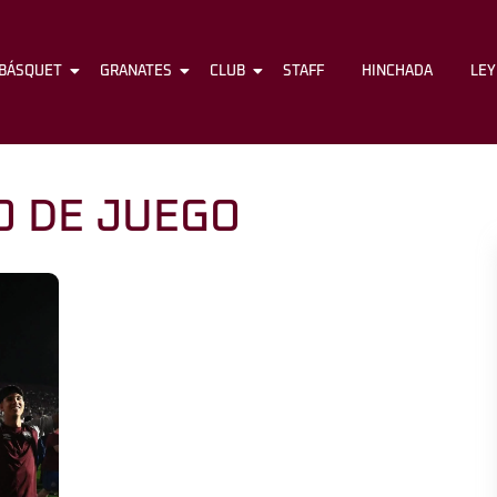
BÁSQUET
FÚTBOL
GRANATES
BÁSQUET
CLUB
GRANATES
STAFF
CLUB
HINCHADA
STAFF
LE
 DE JUEGO