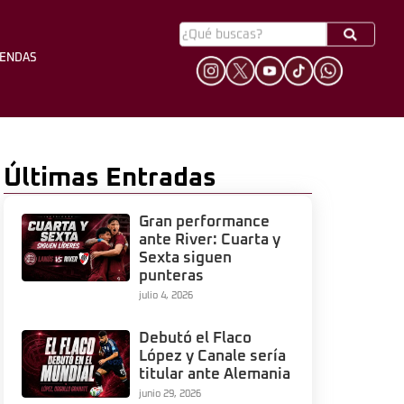
YENDAS
HINCHADA
LEYENDAS
Últimas Entradas
Gran performance
ante River: Cuarta y
Sexta siguen
punteras
julio 4, 2026
Debutó el Flaco
López y Canale sería
titular ante Alemania
junio 29, 2026