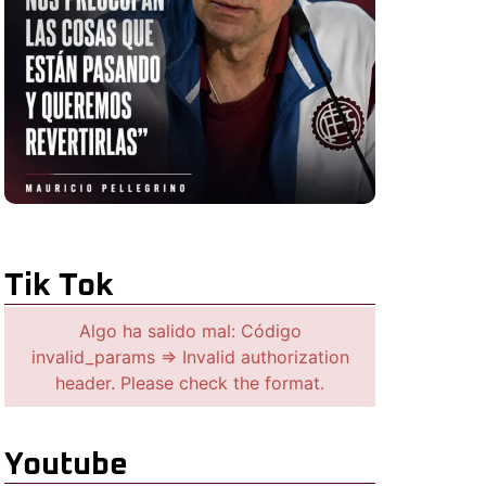
Tik Tok
Algo ha salido mal: Código
invalid_params => Invalid authorization
header. Please check the format.
Youtube