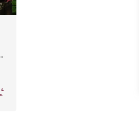
gue
 2
,
no
,