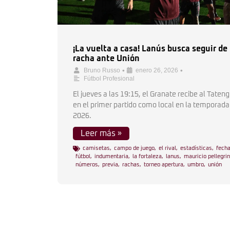
¡La vuelta a casa! Lanús busca seguir de
racha ante Unión
•
•
Bruno Russo
enero 26, 2026
Fútbol Profesional
El jueves a las 19:15, el Granate recibe al Taten
en el primer partido como local en la temporada
2026.
Leer más »
camisetas
,
campo de juego
,
el rival
,
estadísticas
,
fecha
fútbol
,
indumentaria
,
la fortaleza
,
lanus
,
mauricio pellegri
números
,
previa
,
rachas
,
torneo apertura
,
umbro
,
unión