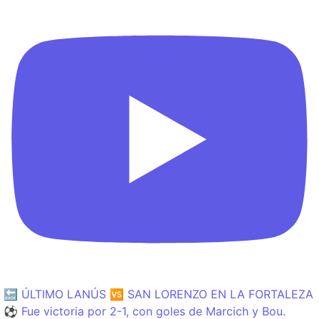
🔙 ÚLTIMO LANÚS 🆚 SAN LORENZO EN LA FORTALEZA
⚽️ Fue victoria por 2-1, con goles de Marcich y Bou.