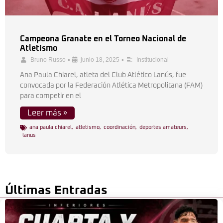
Campeona Granate en el Torneo Nacional de
Atletismo
•
•
Bruno Russo
junio 18, 2025
Institucional
Ana Paula Chiarel, atleta del Club Atlético Lanús, fue
convocada por la Federación Atlética Metropolitana (FAM)
para competir en el
Leer más »
ana paula chiarel
,
atletismo
,
coordinación
,
deportes amateurs
,
lanus
Últimas Entradas