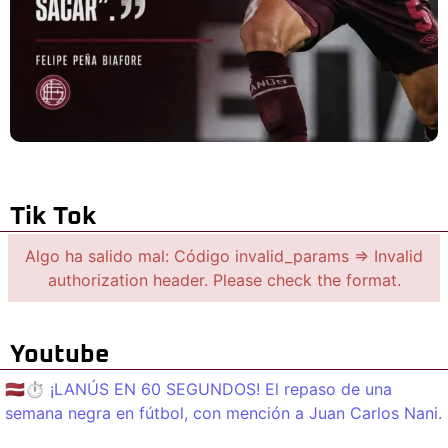
Tik Tok
Algo ha salido mal: Código invalid_params => Invalid
authorization header. Please check the format.
Youtube
🇱🇻⏱️ ¡LANÚS EN 60 SEGUNDOS! El repaso de una
semana negra en fútbol, con mención a Juan Carlos Nani.