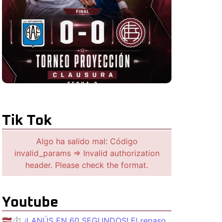
Tik Tok
Algo ha salido mal: Código
invalid_params => Invalid authorization
header. Please check the format.
Youtube
🇱🇻⏱️ ¡LANÚS EN 60 SEGUNDOS! El repaso