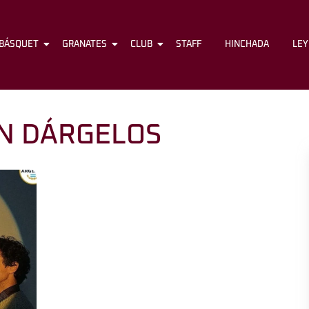
BÁSQUET
FÚTBOL
GRANATES
BÁSQUET
CLUB
GRANATES
STAFF
CLUB
HINCHADA
STAFF
LE
N DÁRGELOS