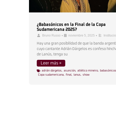
¿Babasónicos en la Final de la Copa
Sudamericana 2025?
•
•
Bruno Russo
noviembre 5, 2025
Instituci
Hay una gran posibilidad de que la banda argent
cuyo cantante Adrián Dárgelos es confeso hinch
de Lanús, tenga su
Leer más »
adrián dárgelos
,
asunción
,
atlético mineiro
,
babasónico
Copa sudamericana
,
final
,
lanus
,
show