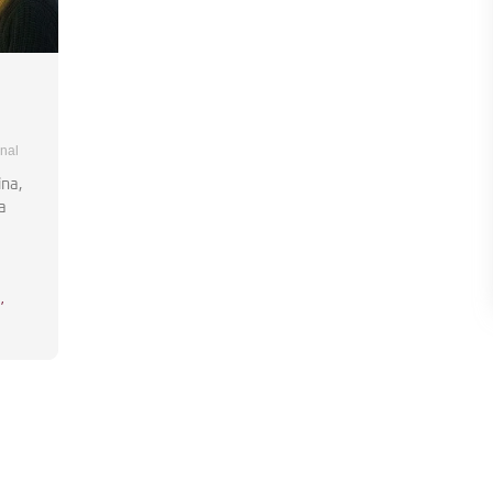
onal
ina,
a
s
,