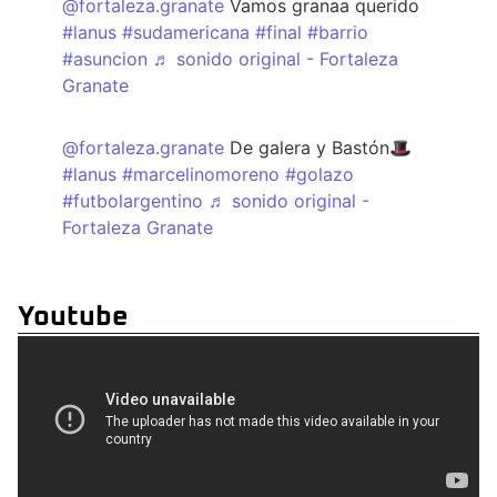
@fortaleza.granate
Vamos granaa querido
#lanus
#sudamericana
#final
#barrio
#asuncion
♬ sonido original - Fortaleza
Granate
@fortaleza.granate
De galera y Bastón🎩
#lanus
#marcelinomoreno
#golazo
#futbolargentino
♬ sonido original -
Fortaleza Granate
Youtube