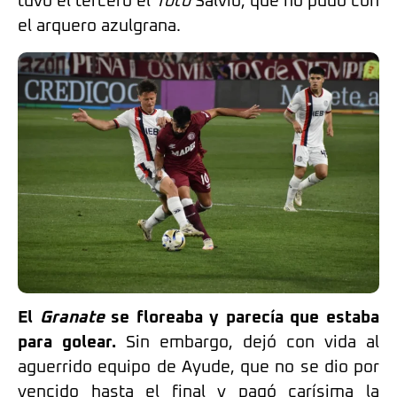
tuvo el tercero el
Toto
Salvio, que no pudo con
el arquero azulgrana.
El
Granate
se floreaba y parecía que estaba
para golear.
Sin embargo, dejó con vida al
aguerrido equipo de Ayude, que no se dio por
vencido hasta el final y pagó carísima la