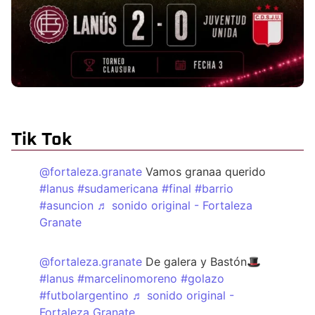
Tik Tok
@fortaleza.granate
Vamos granaa querido
#lanus
#sudamericana
#final
#barrio
#asuncion
♬ sonido original - Fortaleza
Granate
@fortaleza.granate
De galera y Bastón🎩
#lanus
#marcelinomoreno
#golazo
#futbolargentino
♬ sonido original -
Fortaleza Granate